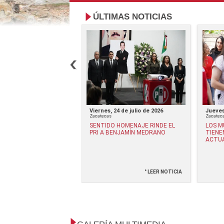
ÚLTIMAS NOTICIAS
17 de julio de 2026
Viernes, 24 de julio de 2026
Jueves
Zacatecas
Zacatec
NVITA A CONCLUIR LA
SENTIDO HOMENAJE RINDE EL
LOS M
TORIA EN SOLO DOS
PRI A BENJAMÍN MEDRANO
TIENE
ACTU
° LEER NOTICIA
° LEER NOTICIA