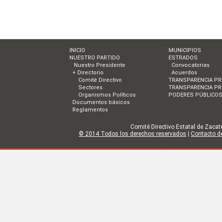
INICIO
MUNICIPIOS
NUESTRO PARTIDO
ESTRADOS
Nuestro Presidente
Convocatorias
+ Directorio
Acuerdos
Comité Directivo
TRANSPARENCIA PR
Sectores
TRANSPARENCIA PR
Organismos Políticos
PODERES PÚBLICO
Documentos básicos
Reglamentos
Comité Directivo Estatal de Zacate
© 2014 Todos los derechos reservados
|
Contacto de