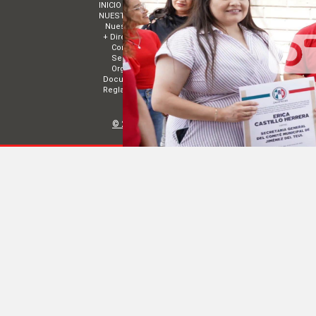
INICIO
MUNICIPIOS
NUESTRO PARTIDO
ESTRADOS
Nuestro Presidente
Convocatorias
+ Directorio
Acuerdos
Comité Directivo
TRANSPARENCIA PR
Sectores
TRANSPARENCIA PR
Organismos Políticos
PODERES PÚBLICO
Documentos básicos
Reglamentos
Comité Directivo Estatal de Zacate
© 2014 Todos los derechos reservados
|
Contacto de