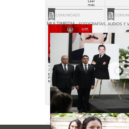
Leer
más
COMUNICADO
COMUN
MULTIMEDIA
-
FOTOGRAFÍAS, AUDIOS Y 
Viernes, 17 de julio de 2026
Jueves, 16 de jul
Zacatecas
Zacatecas
EL PRI INVITA A CONCLUIR LA
DENUNCIA EL
PREPARATORIA EN SOLO DOS
ELECTORAL 
MESES
ASPIRANTES 
Leer
más