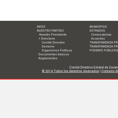
INICIO
MUNICIPIOS
NUESTRO PARTIDO
ESTRADOS
Nuestro Presidente
Convocatorias
+ Directorio
Acuerdos
Comité Directivo
TRANSPARENCIA PR
Sectores
TRANSPARENCIA PR
Organismos Políticos
PODERES PÚBLICO
Documentos básicos
Reglamentos
Comité Directivo Estatal de Zacate
© 2014 Todos los derechos reservados
|
Contacto de