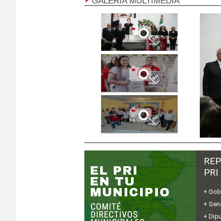
GALERÍA MULTIMEDIA
REP
PRI
+ Gob
+ Sen
+ Dip