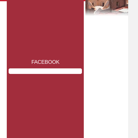
FACEBOOK
Martes, 21 de julio de 2026
Lunes, 20 de julio de 2026
Zacatecas
Zacatecas
LOS ZACATECANOS
CELEBRA EL ONMPRI TERCER
DEMANDAMOS VIVIR EN PAZ:
CURSO DE CAPACITACIÓN EN
CARLOS PEÑA
JEREZ
° LEER NOTICIA
° LEER NOTICIA