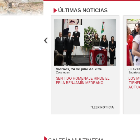
ÚLTIMAS NOTICIAS
17 de julio de 2026
Viernes, 24 de julio de 2026
Jueves
Zacatecas
Zacatec
NVITA A CONCLUIR LA
SENTIDO HOMENAJE RINDE EL
LOS M
TORIA EN SOLO DOS
PRI A BENJAMÍN MEDRANO
TIENE
ACTU
° LEER NOTICIA
° LEER NOTICIA