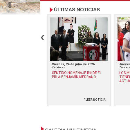
ÚLTIMAS NOTICIAS
17 de julio de 2026
Viernes, 24 de julio de 2026
Jueves
Zacatecas
Zacatec
NVITA A CONCLUIR LA
SENTIDO HOMENAJE RINDE EL
LOS M
TORIA EN SOLO DOS
PRI A BENJAMÍN MEDRANO
TIENE
ACTU
° LEER NOTICIA
° LEER NOTICIA