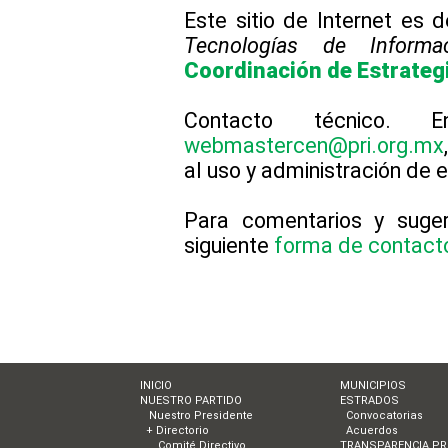
Este sitio de Internet es 
Tecnologías de Informa
Coordinación de Estrateg
Contacto técnico. 
webmastercen@pri.org.mx
al uso y administración de es
Para comentarios y sugere
siguiente
forma de contac
INICIO
MUNICIPIOS
NUESTRO PARTIDO
ESTRADOS
Nuestro Presidente
Convocatorias
+ Directorio
Acuerdos
Comité Directivo
TRANSPARENCIA PR