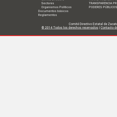
Sectores
TRANSPARENCIA PR
Organismos Políticos
PODERES PÚBLICO
Documentos básicos
Reglamentos
Comité Directivo Estatal de Zacate
© 2014 Todos los derechos reservados
|
Contacto de