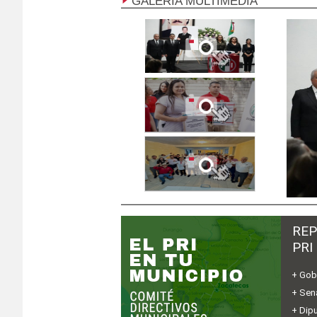
GALERÍA MULTIMEDIA
REP
PRI
+ Gob
+ Sen
+ Dip