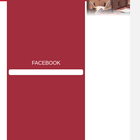
FACEBOOK
Martes, 21 de julio de 2026
Lunes, 20 de julio de 2026
Zacatecas
Zacatecas
LOS ZACATECANOS
CELEBRA EL ONMPRI TERCER
DEMANDAMOS VIVIR EN PAZ:
CURSO DE CAPACITACIÓN EN
CARLOS PEÑA
JEREZ
° LEER NOTICIA
° LEER NOTICIA