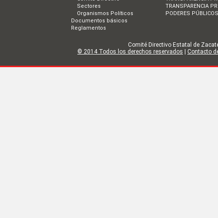
Sectores
TRANSPARENCIA PR
Organismos Políticos
PODERES PÚBLICO
Documentos básicos
Reglamentos
Comité Directivo Estatal de Zacate
© 2014 Todos los derechos reservados
|
Contacto de