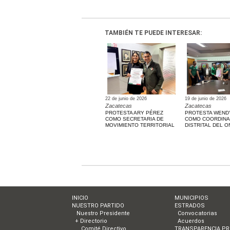
TAMBIÉN TE PUEDE INTERESAR:
22 de junio de 2026
19 de junio de 2026
Zacatecas
Zacatecas
PROTESTA ARY PÉREZ
PROTESTA WEND
COMO SECRETARIA DE
COMO COORDIN
MOVIMIENTO TERRITORIAL
DISTRITAL DEL O
INICIO
MUNICIPIOS
NUESTRO PARTIDO
ESTRADOS
Nuestro Presidente
Convocatorias
+ Directorio
Acuerdos
Comité Directivo
TRANSPARENCIA PR