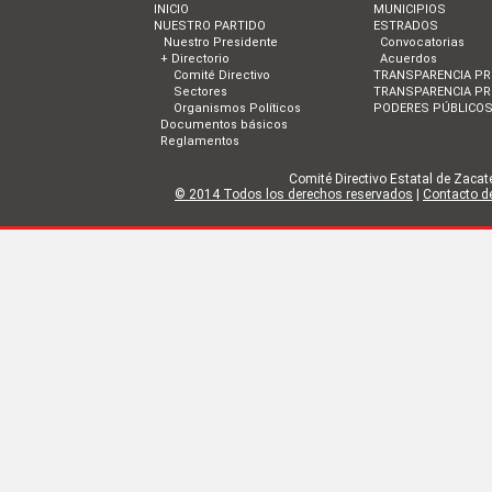
INICIO
MUNICIPIOS
NUESTRO PARTIDO
ESTRADOS
Nuestro Presidente
Convocatorias
+ Directorio
Acuerdos
Comité Directivo
TRANSPARENCIA PR
Sectores
TRANSPARENCIA PR
Organismos Políticos
PODERES PÚBLICO
Documentos básicos
Reglamentos
Comité Directivo Estatal de Zacate
© 2014 Todos los derechos reservados
|
Contacto de