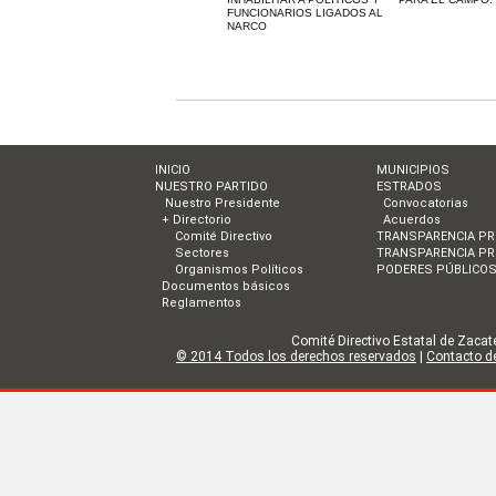
FUNCIONARIOS LIGADOS AL
NARCO
INICIO
MUNICIPIOS
NUESTRO PARTIDO
ESTRADOS
Nuestro Presidente
Convocatorias
+ Directorio
Acuerdos
Comité Directivo
TRANSPARENCIA PR
Sectores
TRANSPARENCIA PR
Organismos Políticos
PODERES PÚBLICO
Documentos básicos
Reglamentos
Comité Directivo Estatal de Zacate
© 2014 Todos los derechos reservados
|
Contacto de