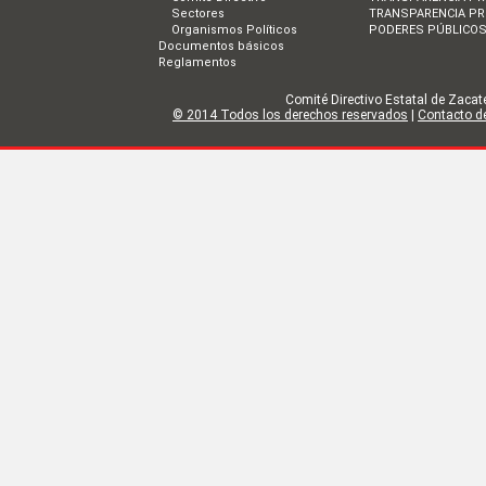
Sectores
TRANSPARENCIA PR
Organismos Políticos
PODERES PÚBLICO
Documentos básicos
Reglamentos
Comité Directivo Estatal de Zacate
© 2014 Todos los derechos reservados
|
Contacto de