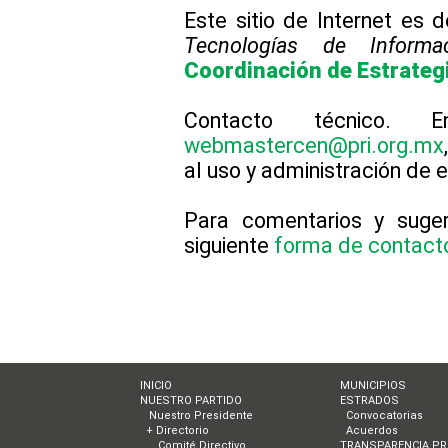
Este sitio de Internet es 
Tecnologías de Informa
Coordinación de Estrateg
Contacto técnico. 
webmastercen@pri.org.mx
al uso y administración de es
Para comentarios y sugere
siguiente
forma de contac
INICIO
MUNICIPIOS
NUESTRO PARTIDO
ESTRADOS
Nuestro Presidente
Convocatorias
+ Directorio
Acuerdos
Comité Directivo
TRANSPARENCIA PR