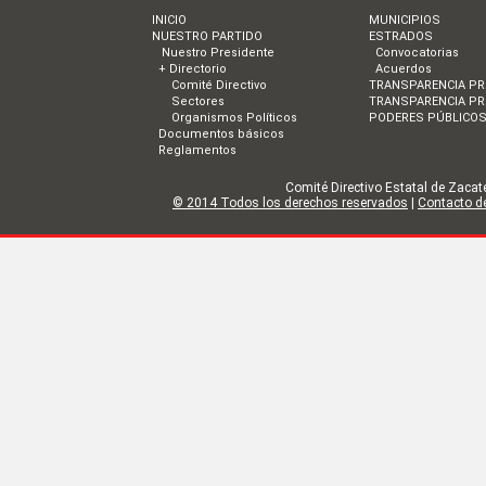
INICIO
MUNICIPIOS
NUESTRO PARTIDO
ESTRADOS
Nuestro Presidente
Convocatorias
+ Directorio
Acuerdos
Comité Directivo
TRANSPARENCIA PR
Sectores
TRANSPARENCIA PR
Organismos Políticos
PODERES PÚBLICO
Documentos básicos
Reglamentos
Comité Directivo Estatal de Zacate
© 2014 Todos los derechos reservados
|
Contacto de