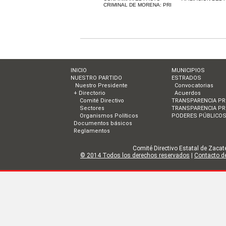
CRIMINAL DE MORENA: PRI
INICIO
MUNICIPIOS
NUESTRO PARTIDO
ESTRADOS
Nuestro Presidente
Convocatorias
+ Directorio
Acuerdos
Comité Directivo
TRANSPARENCIA PR
Sectores
TRANSPARENCIA PR
Organismos Políticos
PODERES PÚBLICO
Documentos básicos
Reglamentos
Comité Directivo Estatal de Zacate
© 2014 Todos los derechos reservados
|
Contacto de