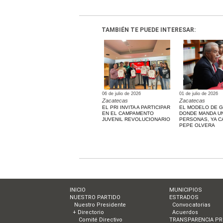
TAMBIÉN TE PUEDE INTERESAR:
06 de julio de 2026
01 de julio de 2026
Zacatecas
Zacatecas
EL PRI INVITA A PARTICIPAR
EL MODELO DE 
EN EL CAMPAMENTO
DONDE MANDA U
JUVENIL REVOLUCIONARIO
PERSONAS, YA C
PEPE OLVERA
INICIO
MUNICIPIOS
NUESTRO PARTIDO
ESTRADOS
Nuestro Presidente
Convocatorias
+ Directorio
Acuerdos
Comité Directivo
TRANSPARENCIA PR