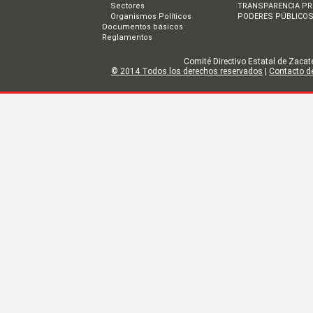
Sectores
TRANSPARENCIA PR
Organismos Políticos
PODERES PÚBLICO
Documentos básicos
Reglamentos
Comité Directivo Estatal de Zacate
© 2014 Todos los derechos reservados
|
Contacto de