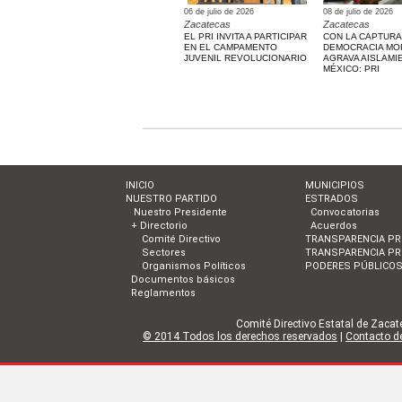
06 de julio de 2026
08 de julio de 2026
Zacatecas
Zacatecas
EL PRI INVITA A PARTICIPAR
CON LA CAPTURA
EN EL CAMPAMENTO
DEMOCRACIA MO
JUVENIL REVOLUCIONARIO
AGRAVA AISLAMI
MÉXICO: PRI
INICIO
MUNICIPIOS
NUESTRO PARTIDO
ESTRADOS
Nuestro Presidente
Convocatorias
+ Directorio
Acuerdos
Comité Directivo
TRANSPARENCIA PR
Sectores
TRANSPARENCIA PR
Organismos Políticos
PODERES PÚBLICO
Documentos básicos
Reglamentos
Comité Directivo Estatal de Zacate
© 2014 Todos los derechos reservados
|
Contacto de