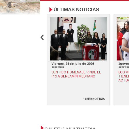
ÚLTIMAS NOTICIAS
17 de julio de 2026
Viernes, 24 de julio de 2026
Jueves
Zacatecas
Zacatec
NVITA A CONCLUIR LA
SENTIDO HOMENAJE RINDE EL
LOS M
TORIA EN SOLO DOS
PRI A BENJAMÍN MEDRANO
TIENE
ACTU
° LEER NOTICIA
° LEER NOTICIA